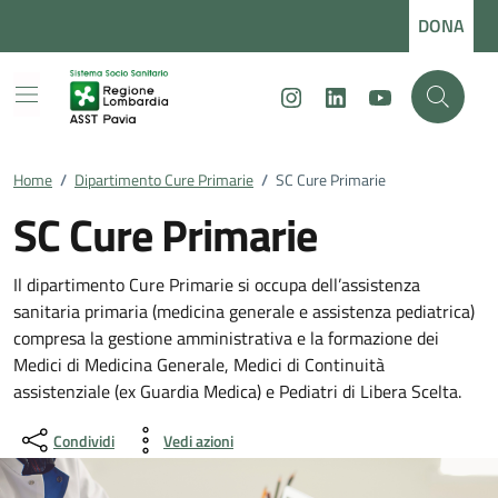
Vai ai contenuti
Vai al footer
DONA
Instagram
LinkedIn
Youtube
Home
/
Dipartimento Cure Primarie
/
SC Cure Primarie
SC Cure Primarie
Dettagli della notizia
Il dipartimento Cure Primarie si occupa dell’assistenza
sanitaria primaria (medicina generale e assistenza pediatrica)
compresa la gestione amministrativa e la formazione dei
Medici di Medicina Generale, Medici di Continuità
assistenziale (ex Guardia Medica) e Pediatri di Libera Scelta.
Condividi
Vedi azioni