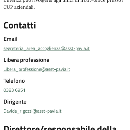
L’utenza può rivolgersi agli uffici di front-office presso i
CUP aziendali.
Contatti
Email
segreteria_area_accoglienza@asst-pavia.it
Libera professione
Libera_professione@asst-pavia.it
Telefono
0383 6951
Dirigente
Davide_rigozzi@asst-pavia.it
Direttore/responsabile della