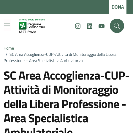
Vai ai contenuti
Vai al footer
DONA
Instagram
LinkedIn
Youtube
Home
/
SC Area Accoglienza-CUP-Attività di Monitoraggio della Libera
Professione – Area Specialistica Ambulatoriale
SC Area Accoglienza-CUP-
Attività di Monitoraggio
della Libera Professione -
Area Specialistica
Ambulatoriale