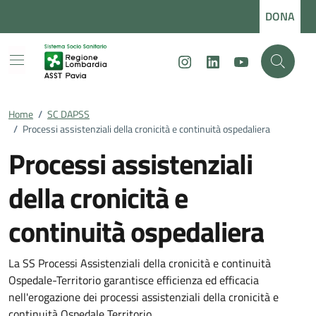
Vai ai contenuti
Vai al footer
DONA
Instagram
LinkedIn
Youtube
Home
/
SC DAPSS
/
Processi assistenziali della cronicità e continuità ospedaliera
Processi assistenziali
della cronicità e
continuità ospedaliera
Dettagli della notizia
La SS Processi Assistenziali della cronicità e continuità
Ospedale-Territorio garantisce efficienza ed efficacia
nell'erogazione dei processi assistenziali della cronicità e
continuità Ospedale Territorio.