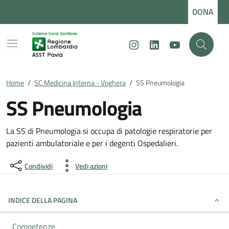
Vai ai contenuti
Vai al footer
DONA
Instagram
LinkedIn
Youtube
Home
/
SC Medicina Interna - Voghera
/
SS Pneumologia
SS Pneumologia
Dettagli della notizia
La SS di Pneumologia si occupa di patologie respiratorie per
pazienti ambulatoriale e per i degenti Ospedalieri.
Condividi
Vedi azioni
INDICE DELLA PAGINA
Competenze