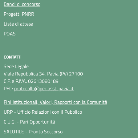
Bandi di concorso
Progetti PNRR
Liste di attesa
POAS
CONTATTI
Sede Legale
Viale Repubblica 34, Pavia (PV) 27100
C.F. e P.IVA: 02613080189
PEC:
protocollo@pec.asst-pavia.it
Fini Istituzionali, Valori, Rapporti con la Comunità
URP - Ufficio Relazioni con il Pubblico
C.U.G. - Pari Opportunità
SALUTILE - Pronto Soccorso