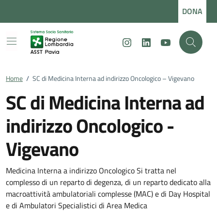
Vai ai contenuti
Vai al footer
DONA
Instagram
LinkedIn
Youtube
Home
/
SC di Medicina Interna ad indirizzo Oncologico – Vigevano
SC di Medicina Interna ad
indirizzo Oncologico -
Vigevano
Dettagli della notizia
Medicina Interna a indirizzo Oncologico Si tratta nel
complesso di un reparto di degenza, di un reparto dedicato alla
macroattività ambulatoriali complesse (MAC) e di Day Hospital
e di Ambulatori Specialistici di Area Medica