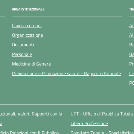
AREA ISTITUZIONALE
TR
Lavora con noi
Am
Organizzazione
Al
Documenti
Ba
Personale
Ba
Medicina di Genere
Pr
Prevenzione e Promozione salute - Rapporto Annuale
Li
P
tuzionali, Valori, Rapporti con la
UPT - Ufficio di Pubblica Tutela
à
Libera Professione
ficio Relazioni con il Pubblico
Comitato Zonale - Specialistica