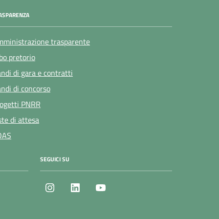
ASPARENZA
ministrazione trasparente
bo pretorio
ndi di gara e contratti
ndi di concorso
ogetti PNRR
ste di attesa
OAS
SEGUICI SU
Instagram
LinkedIn
Youtube