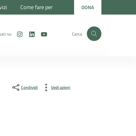
vizi
Come fare per
DONA
Instagram
LinkedIn
Youtube
uici su
Cerca
Condividi
Vedi azioni