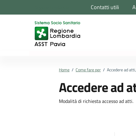
Vai ai contenuti
Vai al footer
Contatti utili
A
Regione Lombardia
Home
/
Come fare per
/
Accedere ad atti
Accedere ad at
Modalità di richiesta accesso ad atti.