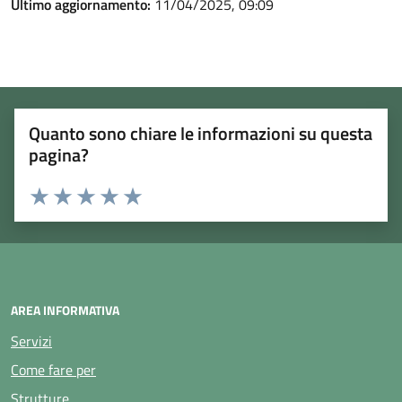
Ultimo aggiornamento:
11/04/2025, 09:09
Quanto sono chiare le informazioni su questa
pagina?
Rating:
Valuta 1 stelle su 5
Valuta 2 stelle su 5
Valuta 3 stelle su 5
Valuta 4 stelle su 5
Valuta 5 stelle su 5
AREA INFORMATIVA
Servizi
Come fare per
Strutture