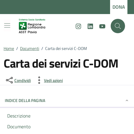
Vai ai contenuti
Vai al footer
DONA
Instagram
LinkedIn
Youtube
Home
/
Documenti
/
Carta dei servizi C-DOM
Carta dei servizi C-DOM
Dettagli del documento
Condividi
Vedi azioni
INDICE DELLA PAGINA
Descrizione
Documento