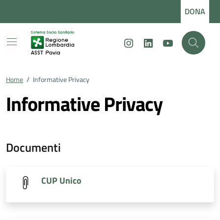
Vai ai contenuti
Vai al footer
DONA
Instagram
LinkedIn
Youtube
Home
/
Informative Privacy
Informative Privacy
Documenti
CUP Unico