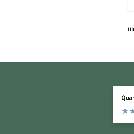
Ul
Quan
Rating:
Valuta
Va