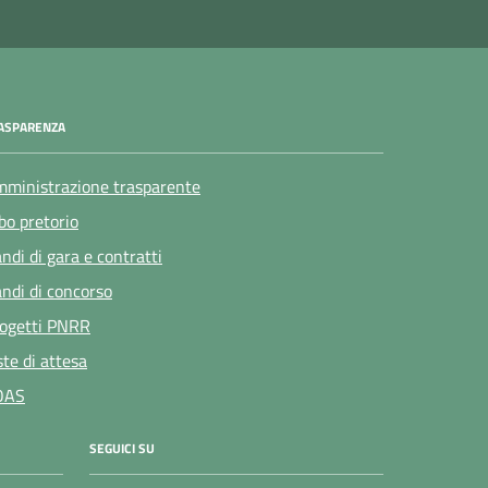
ASPARENZA
ministrazione trasparente
bo pretorio
ndi di gara e contratti
ndi di concorso
ogetti PNRR
ste di attesa
OAS
SEGUICI SU