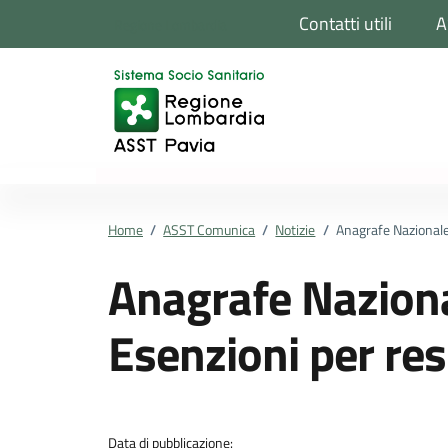
Vai ai contenuti
Vai al footer
Contatti utili
A
Regione Lombardia
Home
/
ASST Comunica
/
Notizie
/
Anagrafe Nazionale 
Anagrafe Nazional
Esenzioni per res
Dettagli della notizi
Data di pubblicazione: