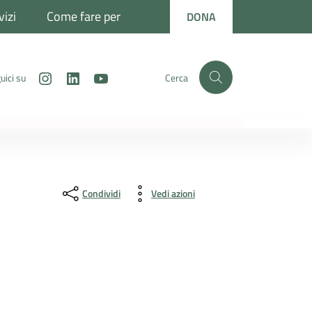
vizi
Come fare per
DONA
Instagram
LinkedIn
Youtube
uici su
Cerca
Condividi
Vedi azioni