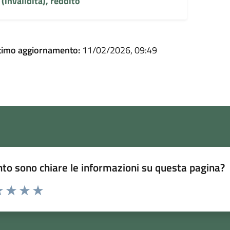
(invalidità), reddito
timo aggiornamento:
11/02/2026, 09:49
to sono chiare le informazioni su questa pagina?
 1 stelle su 5
luta 2 stelle su 5
Valuta 3 stelle su 5
Valuta 4 stelle su 5
Valuta 5 stelle su 5