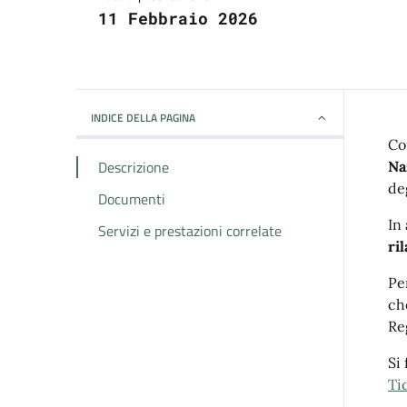
11 Febbraio 2026
INDICE DELLA PAGINA
Co
Descrizione
Na
de
Documenti
In
Servizi e prestazioni correlate
ri
Pe
ch
Re
Si
Ti