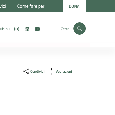
vizi
Come fare per
DONA
Instagram
LinkedIn
Youtube
uici su
Cerca
Condividi
Vedi azioni