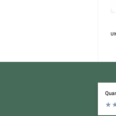
Ul
Quan
Rating:
Valuta
Va