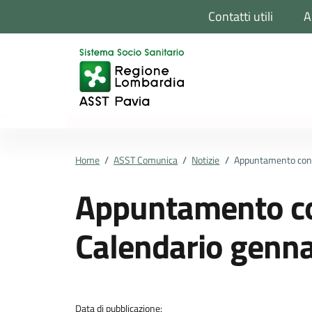
Vai ai contenuti
Vai al footer
Contatti utili
A
Regione Lombardia
Home
/
ASST Comunica
/
Notizie
/
Appuntamento con i
Appuntamento con
Calendario genn
Dettagli della notizi
Data di pubblicazione: