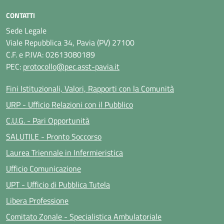
CONTATTI
Sede Legale
Viale Repubblica 34, Pavia (PV) 27100
C.F. e P.IVA: 02613080189
PEC:
protocollo@pec.asst-pavia.it
Fini Istituzionali, Valori, Rapporti con la Comunità
URP - Ufficio Relazioni con il Pubblico
C.U.G. - Pari Opportunità
SALUTILE - Pronto Soccorso
Laurea Triennale in Infermieristica
Ufficio Comunicazione
UPT - Ufficio di Pubblica Tutela
Libera Professione
Comitato Zonale - Specialistica Ambulatoriale