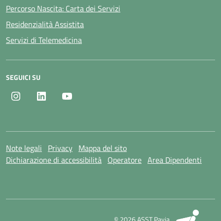
Percorso Nascita: Carta dei Servizi
Residenzialità Assistita
Servizi di Telemedicina
SEGUICI SU
Instagram
LinkedIn
Youtube
Note legali
Privacy
Mappa del sito
Dichiarazione di accessibilità
Operatore
Area Dipendenti
SI
© 2026 ASST Pavia