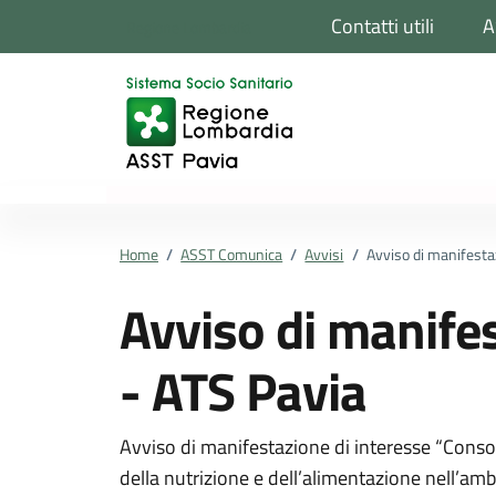
Vai ai contenuti
Vai al footer
Contatti utili
A
Regione Lombardia
Home
/
ASST Comunica
/
Avvisi
/
Avviso di manifesta
Avviso di manifes
- ATS Pavia
Dettagli della notizi
Avviso di manifestazione di interesse “Consoli
della nutrizione e dell’alimentazione nell’ambi