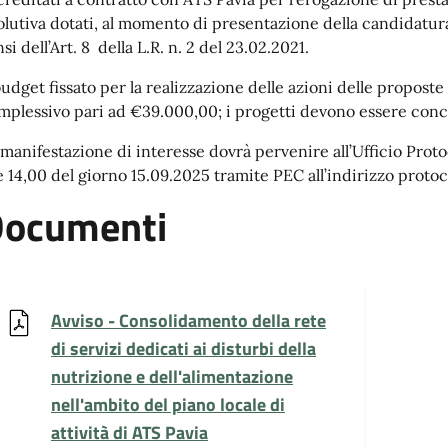
olutiva dotati, al momento di presentazione della candidatura
si dell’Art. 8 della L.R. n. 2 del 23.02.2021.
 budget fissato per la realizzazione delle azioni delle propos
mplessivo pari ad €39.000,00; i progetti devono essere concl
 manifestazione di interesse dovrà pervenire all’Ufficio Protoc
e 14,00 del giorno 15.09.2025 tramite PEC all’indirizzo protoc
ocumenti
Avviso - Consolidamento della rete
di servizi dedicati ai disturbi della
nutrizione e dell'alimentazione
nell'ambito del piano locale di
attività di ATS Pavia