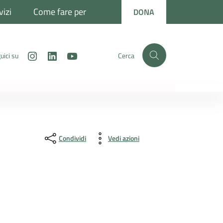
vizi
Come fare per
DONA
Instagram
LinkedIn
Youtube
uici su
Cerca
Condividi
Vedi azioni