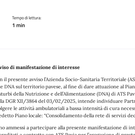
Tempo di lettura:
1 min
viso di manifestazione di interesse
n il presente avviso l’Azienda Socio-Sanitaria Territoriale (ASS
e DNA sul territorio pavese, al fine di dare attuazione al Piano
sturbi della Nutrizione e dell’Alimentazione (DNA) di ATS Pa
lla DGR XII/3864 del 03/02/2025, intende individuare Partne
lgere le attività ambulatoriali a bassa intensità di cura necess
edetto Piano locale: “Consolidamento della rete di servizi ded
no ammessi a partecipare alla presente manifestazione di inte
creditati a contratto con ATS Pavia per l’erogazione di presta