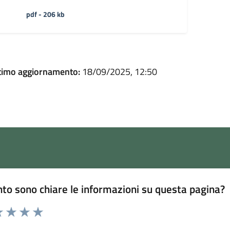
pdf - 206 kb
timo aggiornamento:
18/09/2025, 12:50
to sono chiare le informazioni su questa pagina?
 1 stelle su 5
luta 2 stelle su 5
Valuta 3 stelle su 5
Valuta 4 stelle su 5
Valuta 5 stelle su 5