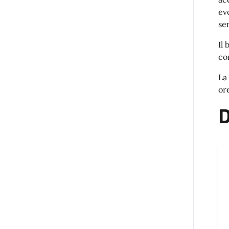
ev
sen
Il
co
La
or
D