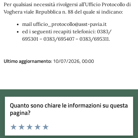
Per qualsiasi necessità rivolgersi all’Ufficio Protocollo di
Voghera viale Repubblica n. 88 del quale si indicano:
mail
ufficio_protocollo@asst-pavia.it
ed i seguenti recapiti telefonici: 0383/
695301 – 0383/695407 – 0383/695311
.
Ultimo aggiornamento:
10/07/2026, 00:00
Quanto sono chiare le informazioni su questa
pagina?
Rating:
Valuta 1 stelle su 5
Valuta 2 stelle su 5
Valuta 3 stelle su 5
Valuta 4 stelle su 5
Valuta 5 stelle su 5