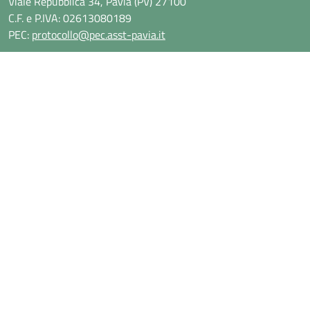
Viale Repubblica 34, Pavia (PV) 27100
C.F. e P.IVA: 02613080189
PEC:
protocollo@pec.asst-pavia.it
Fini Istituzionali, Valori, Rapporti con la Comunità
URP - Ufficio Relazioni con il Pubblico
C.U.G. - Pari Opportunità
SALUTILE - Pronto Soccorso
Laurea Triennale in Infermieristica
Ufficio Comunicazione
UPT - Ufficio di Pubblica Tutela
Libera Professione
Comitato Zonale - Specialistica Ambulatoriale
Percorso Nascita: Carta dei Servizi
Residenzialità Assistita
Servizi di Telemedicina