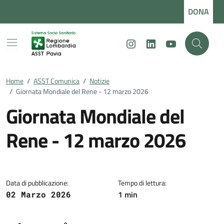
Vai ai contenuti
Vai al footer
DONA
Instagram
LinkedIn
Youtube
Home
/
ASST Comunica
/
Notizie
/
Giornata Mondiale del Rene - 12 marzo 2026
Giornata Mondiale del
Rene - 12 marzo 2026
Dettagli della notizia
Data di pubblicazione:
Tempo di lettura:
1 min
02 Marzo 2026