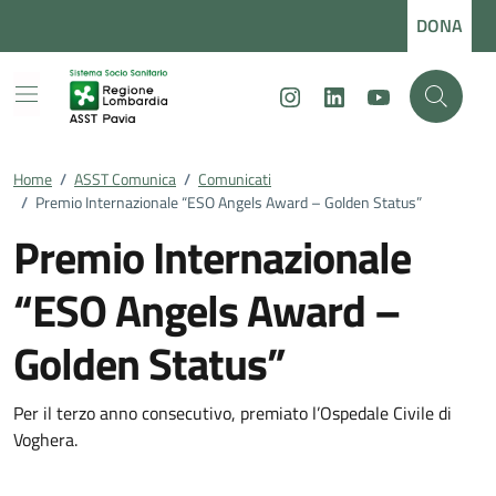
Vai ai contenuti
Vai al footer
DONA
Instagram
LinkedIn
Youtube
Home
/
ASST Comunica
/
Comunicati
/
Premio Internazionale “ESO Angels Award – Golden Status”
Premio Internazionale
“ESO Angels Award –
Golden Status”
Dettagli della notizia
Per il terzo anno consecutivo, premiato l’Ospedale Civile di
Voghera.