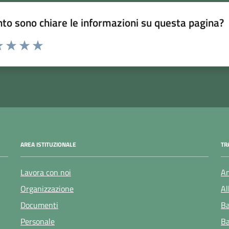
to sono chiare le informazioni su questa pagina?
 1 stelle su 5
luta 2 stelle su 5
Valuta 3 stelle su 5
Valuta 4 stelle su 5
Valuta 5 stelle su 5
AREA ISTITUZIONALE
TR
Lavora con noi
Am
Organizzazione
Al
Documenti
Ba
Personale
Ba