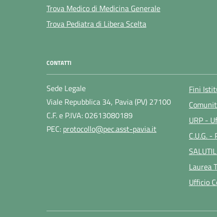
Trova Medico di Medicina Generale
Trova Pediatra di Libera Scelta
CONTATTI
Sede Legale
Fini Isti
Viale Repubblica 34, Pavia (PV) 27100
Comunit
C.F. e P.IVA: 02613080189
URP - Uf
PEC:
protocollo@pec.asst-pavia.it
C.U.G. -
SALUTIL
Laurea T
Ufficio 