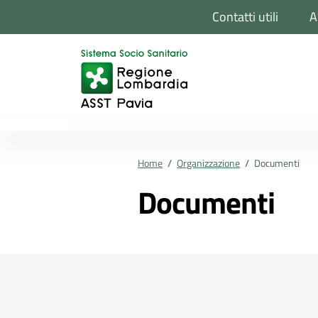
Vai ai contenuti
Vai al footer
Contatti utili
A
Regione Lombardia
Home
/
Organizzazione
/
Documenti
Documenti