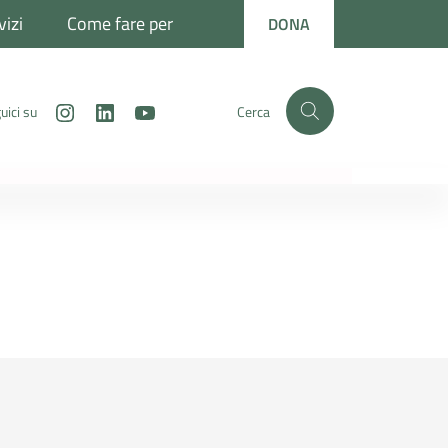
vizi
Come fare per
DONA
Instagram
LinkedIn
Youtube
uici su
Cerca