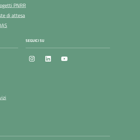
ogetti PNRR
ste di attesa
OAS
SEGUICI SU
Instagram
LinkedIn
Youtube
vizi