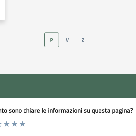
P
V
Z
to sono chiare le informazioni su questa pagina?
 1 stelle su 5
luta 2 stelle su 5
Valuta 3 stelle su 5
Valuta 4 stelle su 5
Valuta 5 stelle su 5