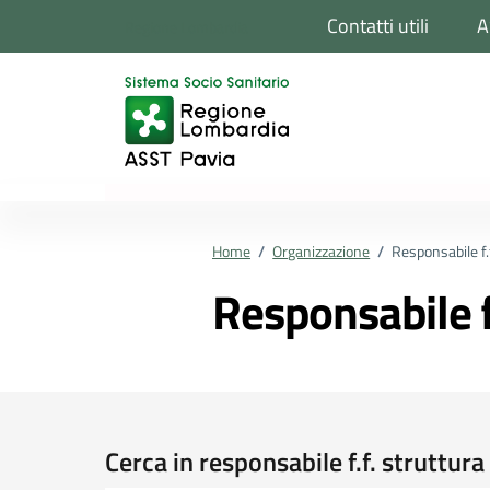
Vai ai contenuti
Vai al footer
Contatti utili
A
Regione Lombardia
Home
/
Organizzazione
/
Responsabile f.
Responsabile f
Cerca in responsabile f.f. struttur