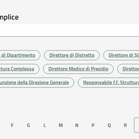
mplice
e di Dipartimento
Direttore di Distretto
Direttore di S
ruttura Complessa
Direttore Medico di Presidio
Diretto
unzione della Direzione Generale
Responsabile f.f. Struttu
F
G
L
M
N
P
Q
R