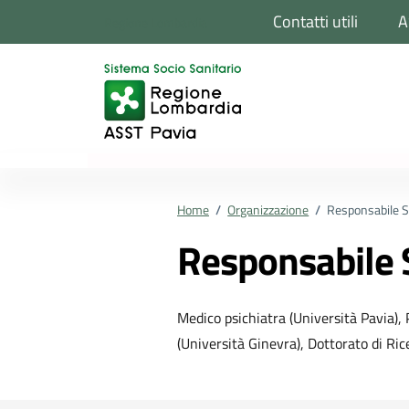
Vai ai contenuti
Vai al footer
Contatti utili
A
Regione Lombardia
Home
/
Organizzazione
/
Responsabile S
Responsabile 
Medico psichiatra (Università Pavia),
(Università Ginevra), Dottorato di Ric