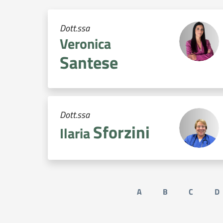
Dott.ssa
Veronica
Santese
Dott.ssa
Sforzini
Ilaria
A
B
C
D