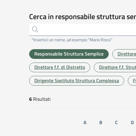
Cerca in responsabile struttura se
*Inserisci un nome, ad esempio “Mario Rossi”
Responsabile Struttura Semplice
Direttor
Direttore f.f. di Distretto
Direttore f.f. St
Dirigente Sostituto Struttura Complessa
F
6
Risultati
risultati di ricerca
A
B
C
D