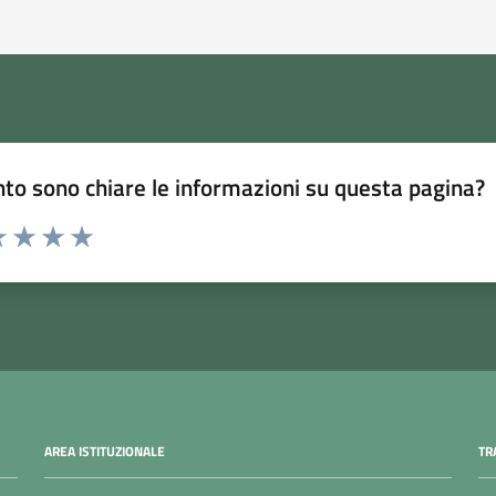
to sono chiare le informazioni su questa pagina?
 1 stelle su 5
luta 2 stelle su 5
Valuta 3 stelle su 5
Valuta 4 stelle su 5
Valuta 5 stelle su 5
AREA ISTITUZIONALE
TR