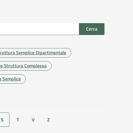
Cerca
truttura Semplice Dipartimentale
re Struttura Complessa
ra Semplice
S
T
V
Z