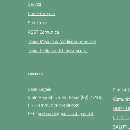
Servizi
Come fare per
Strutture
ASST Comunica
Trova Medico di Medicina Generale
Trova Pediatra di Libera Scelta
CONTATTI
Sede Legale
Fini Isti
Viale Repubblica 34, Pavia (PV) 27100
Comunit
C.F. e P.IVA: 02613080189
URP - Uf
PEC:
protocollo@pec.asst-pavia.it
C.U.G. -
SALUTIL