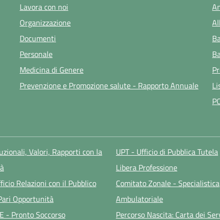
Lavora con noi
Am
Organizzazione
Al
Documenti
Ba
Personale
Ba
Medicina di Genere
Pr
Prevenzione e Promozione salute - Rapporto Annuale
Li
P
tuzionali, Valori, Rapporti con la
UPT - Ufficio di Pubblica Tutela
à
Libera Professione
ficio Relazioni con il Pubblico
Comitato Zonale - Specialistica
 Pari Opportunità
Ambulatoriale
E - Pronto Soccorso
Percorso Nascita: Carta dei Ser