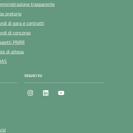
ministrazione trasparente
bo pretorio
ndi di gara e contratti
ndi di concorso
ogetti PNRR
ste di attesa
OAS
SEGUICI SU
Instagram
LinkedIn
Youtube
vizi