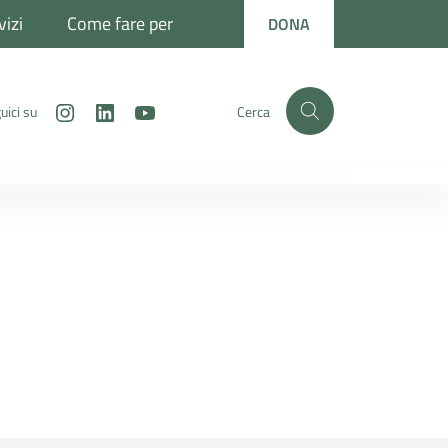
vizi
Come fare per
DONA
Instagram
LinkedIn
Youtube
uici su
Cerca