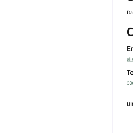
Da
C
E
el
T
03
Ul