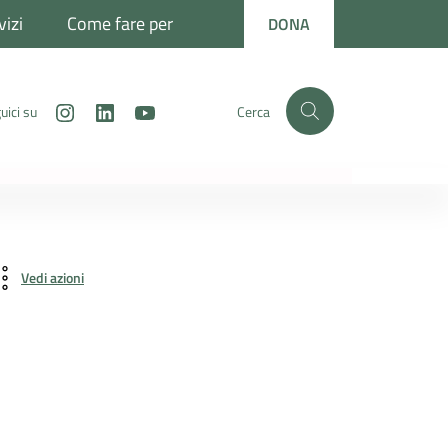
vizi
Come fare per
DONA
Instagram
LinkedIn
Youtube
uici su
Cerca
Vedi azioni