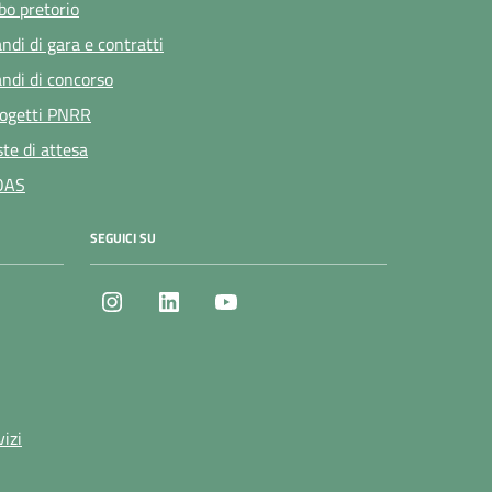
bo pretorio
ndi di gara e contratti
ndi di concorso
ogetti PNRR
ste di attesa
OAS
SEGUICI SU
Instagram
LinkedIn
Youtube
vizi