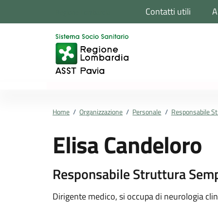
Vai ai contenuti
Vai al footer
Contatti utili
A
Regione Lombardia
Home
/
Organizzazione
/
Personale
/
Responsabile St
Elisa Candeloro
Responsabile Struttura Semp
Dettagli della pers
Dirigente medico, si occupa di neurologia clin