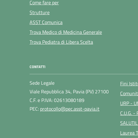
Come fare per
Strutture
ASST Comunica
Trova Medico di Medicina Generale
Trova Pediatra di Libera Scelta
CONTATTI
Sede Legale
Fini Isti
Viale Repubblica 34, Pavia (PV) 27100
Comunit
C.F. e P.IVA: 02613080189
URP - Uf
PEC:
protocollo@pec.asst-pavia.it
C.U.G. -
SALUTIL
Laurea T