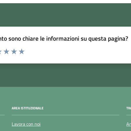
to sono chiare le informazioni su questa pagina?
 1 stelle su 5
luta 2 stelle su 5
Valuta 3 stelle su 5
Valuta 4 stelle su 5
Valuta 5 stelle su 5
AREA ISTITUZIONALE
TR
Lavora con noi
Am