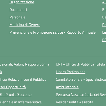
Organizzazione
Al
Documenti
Ba
Personale
Ba
Medicina di Genere
Pr
Prevenzione e Promozione salute - Rapporto Annuale
Li
P
tuzionali, Valori, Rapporti con la
UPT - Ufficio di Pubblica Tutela
à
Libera Professione
ficio Relazioni con il Pubblico
Comitato Zonale - Specialistica
 Pari Opportunità
Ambulatoriale
E - Pronto Soccorso
Percorso Nascita: Carta dei Ser
riennale in Infermieristica
Residenzialità Assistita