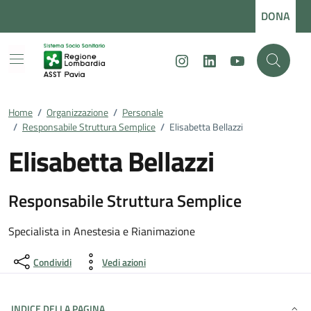
Vai ai contenuti
Vai al footer
DONA
Instagram
LinkedIn
Youtube
Home
/
Organizzazione
/
Personale
/
Responsabile Struttura Semplice
/
Elisabetta Bellazzi
Elisabetta Bellazzi
Responsabile Struttura Semplice
Dettagli della persona
Specialista in Anestesia e Rianimazione
Condividi
Vedi azioni
INDICE DELLA PAGINA