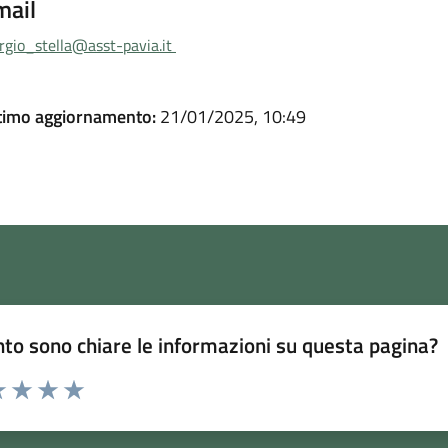
mail
orgio_stella@asst-pavia.it
timo aggiornamento:
21/01/2025, 10:49
to sono chiare le informazioni su questa pagina?
 1 stelle su 5
luta 2 stelle su 5
Valuta 3 stelle su 5
Valuta 4 stelle su 5
Valuta 5 stelle su 5