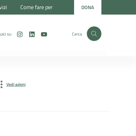
vizi
Come fare per
DONA
Instagram
LinkedIn
Youtube
uici su
Cerca
Vedi azioni