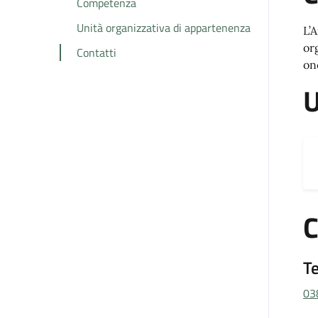
Competenza
Unità organizzativa di appartenenza
L’
or
Contatti
on
U
C
T
03