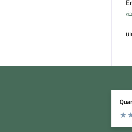
E
gi
Ul
Quan
Rating:
Valuta
Va