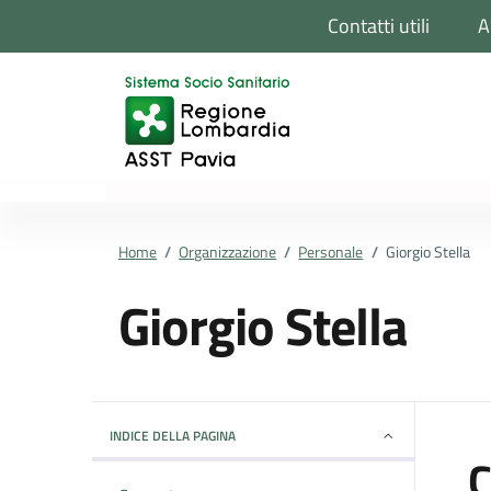
Vai ai contenuti
Vai al footer
Contatti utili
A
Regione Lombardia
Home
/
Organizzazione
/
Personale
/
Giorgio Stella
Giorgio Stella
Dettagli della pers
INDICE DELLA PAGINA