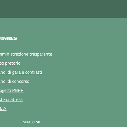
ASPARENZA
ministrazione trasparente
bo pretorio
ndi di gara e contratti
ndi di concorso
ogetti PNRR
ste di attesa
OAS
SEGUICI SU