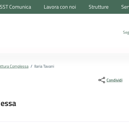
SST Comunica
Lavora con noi
Strutture
Ser
Seg
truttura Complessa
/
Ilaria Tavani
Condividi
lessa
ona