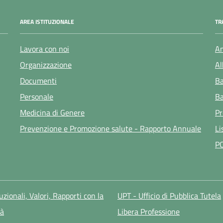
AREA ISTITUZIONALE
TR
Lavora con noi
Am
Organizzazione
Al
Documenti
Ba
Personale
Ba
Medicina di Genere
Pr
Prevenzione e Promozione salute - Rapporto Annuale
Li
P
tuzionali, Valori, Rapporti con la
UPT - Ufficio di Pubblica Tutela
à
Libera Professione