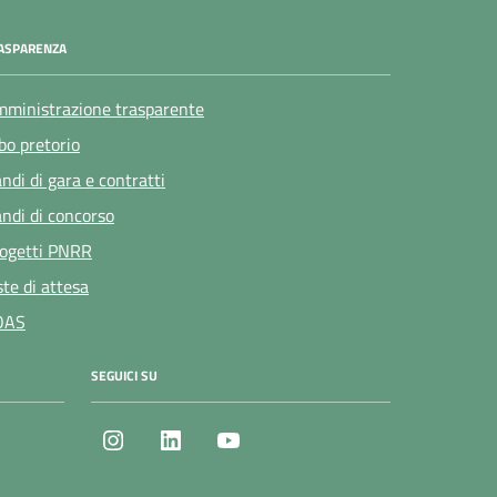
ASPARENZA
ministrazione trasparente
bo pretorio
ndi di gara e contratti
ndi di concorso
ogetti PNRR
ste di attesa
OAS
SEGUICI SU
Instagram
LinkedIn
Youtube