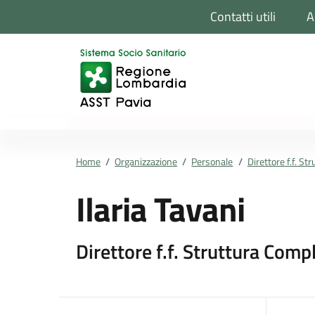
Vai ai contenuti
Vai al footer
Contatti utili
A
Regione Lombardia
Home
/
Organizzazione
/
Personale
/
Direttore f.f. S
Ilaria Tavani
Direttore f.f. Struttura Comp
Dettagli della pers