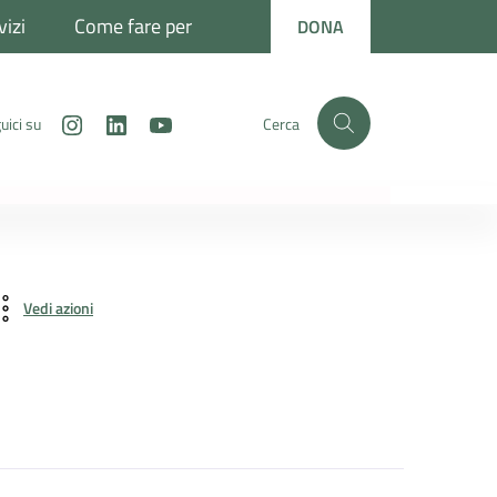
vizi
Come fare per
DONA
Instagram
LinkedIn
Youtube
uici su
Cerca
Vedi azioni