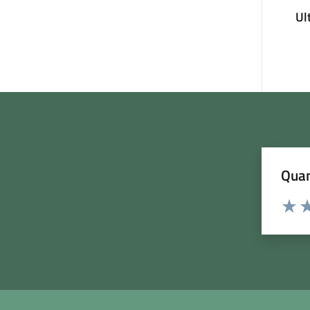
Ul
Quan
Rating:
Valuta
Va