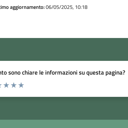
timo aggiornamento:
06/05/2025, 10:18
to sono chiare le informazioni su questa pagina?
 1 stelle su 5
luta 2 stelle su 5
Valuta 3 stelle su 5
Valuta 4 stelle su 5
Valuta 5 stelle su 5