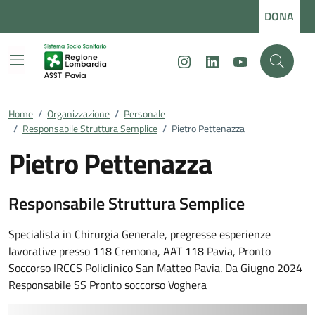
Vai ai contenuti
Vai al footer
DONA
Instagram
LinkedIn
Youtube
Home
/
Organizzazione
/
Personale
/
Responsabile Struttura Semplice
/
Pietro Pettenazza
Pietro Pettenazza
Responsabile Struttura Semplice
Dettagli della persona
Specialista in Chirurgia Generale, pregresse esperienze
lavorative presso 118 Cremona, AAT 118 Pavia, Pronto
Soccorso IRCCS Policlinico San Matteo Pavia. Da Giugno 2024
Responsabile SS Pronto soccorso Voghera