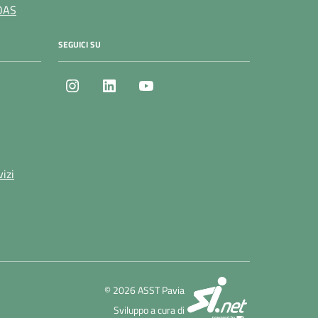
OAS
SEGUICI SU
Instagram
LinkedIn
Youtube
vizi
SI.net Servizi 
© 2026 ASST Pavia
Sviluppo a cura di