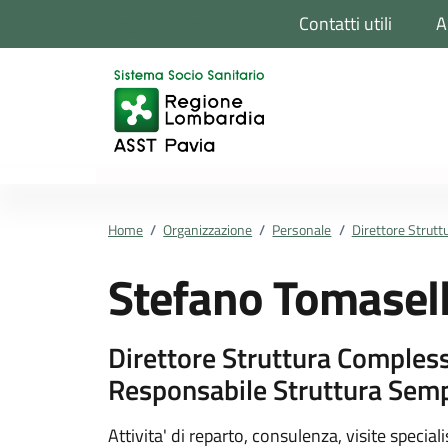
Vai ai contenuti
Vai al footer
Contatti utili
A
Regione Lombardia
Home
/
Organizzazione
/
Personale
/
Direttore Strut
Stefano Tomasell
Direttore Struttura Compless
Responsabile Struttura Semp
Dettagli della pers
Attivita' di reparto, consulenza, visite speciali