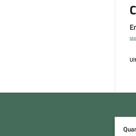
C
E
st
Ul
Quan