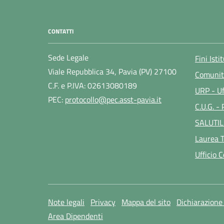
CONTATTI
Sede Legale
Fini Isti
Viale Repubblica 34, Pavia (PV) 27100
Comunit
C.F. e P.IVA: 02613080189
URP - Uf
PEC:
protocollo@pec.asst-pavia.it
C.U.G. -
SALUTIL
Laurea T
Ufficio 
Note legali
Privacy
Mappa del sito
Dichiarazione 
Area Dipendenti