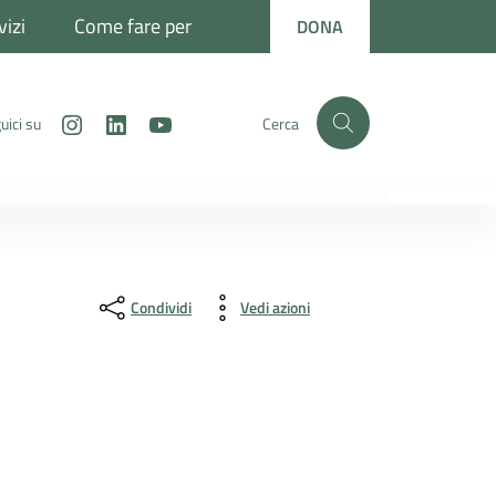
vizi
Come fare per
DONA
Instagram
LinkedIn
Youtube
uici su
Cerca
Condividi
Vedi azioni