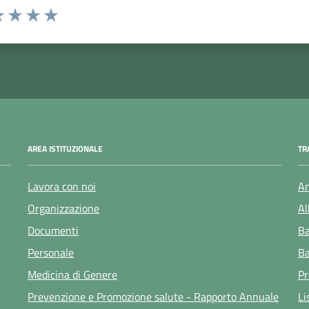
 1 stelle su 5
luta 2 stelle su 5
Valuta 3 stelle su 5
Valuta 4 stelle su 5
Valuta 5 stelle su 5
AREA ISTITUZIONALE
TR
Lavora con noi
Am
Organizzazione
Al
Documenti
Ba
Personale
Ba
Medicina di Genere
Pr
Prevenzione e Promozione salute - Rapporto Annuale
Li