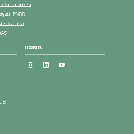
ndi di concorso
ogetti PNRR
ste di attesa
OAS
SEGUICI SU
Instagram
LinkedIn
Youtube
vizi