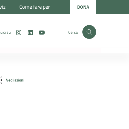
vizi
Come fare per
DONA
Instagram
LinkedIn
Youtube
uici su
Cerca
Vedi azioni