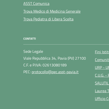
ASST Comunica
Trova Medico di Medicina Generale
Trova Pediatra di Libera Scelta
CONTATTI
Sede Legale
Fini Isti
Viale Repubblica 34, Pavia (PV) 27100
Comunit
C.F. e P.IVA: 02613080189
URP - Uf
PEC:
protocollo@pec.asst-pavia.it
C.U.G. -
SALUTIL
Laurea T
Ufficio 