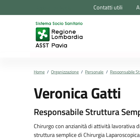
Vai ai contenuti
Vai al footer
Contatti utili
A
Regione Lombardia
Home
/
Organizzazione
/
Personale
/
Responsabile St
Veronica Gatti
Responsabile Struttura Semp
Dettagli della pers
Chirurgo con anzianità di attività lavorativa di
struttura semplice di Chirurgia Laparoscopica,