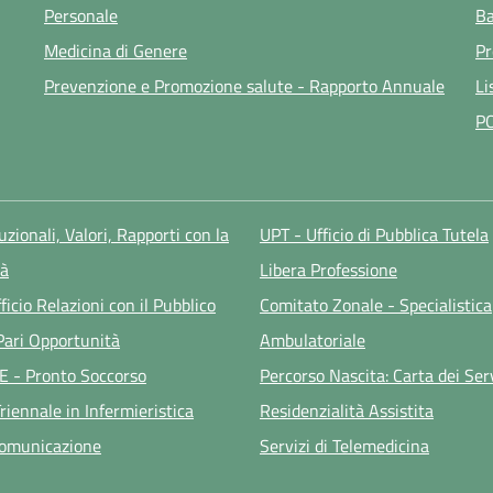
Personale
Ba
Medicina di Genere
Pr
Prevenzione e Promozione salute - Rapporto Annuale
Li
P
tuzionali, Valori, Rapporti con la
UPT - Ufficio di Pubblica Tutela
à
Libera Professione
ficio Relazioni con il Pubblico
Comitato Zonale - Specialistica
 Pari Opportunità
Ambulatoriale
E - Pronto Soccorso
Percorso Nascita: Carta dei Ser
riennale in Infermieristica
Residenzialità Assistita
Comunicazione
Servizi di Telemedicina