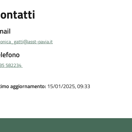
ontatti
mail
ronica_gatti@asst-pavia.it
elefono
85 582234
timo aggiornamento:
15/01/2025, 09:33