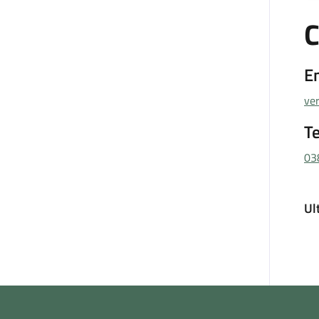
C
E
ve
T
03
Ul