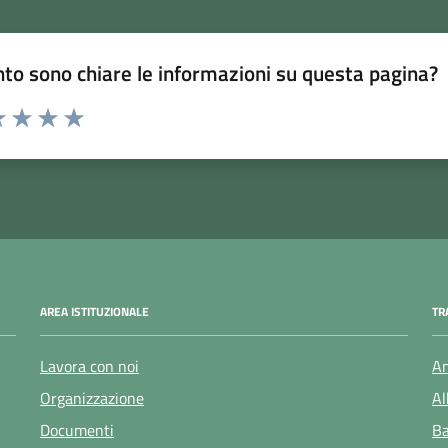
to sono chiare le informazioni su questa pagina?
 1 stelle su 5
luta 2 stelle su 5
Valuta 3 stelle su 5
Valuta 4 stelle su 5
Valuta 5 stelle su 5
AREA ISTITUZIONALE
TR
Lavora con noi
Am
Organizzazione
Al
Documenti
Ba