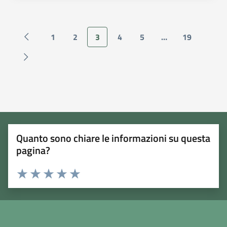
1
2
3
4
5
…
19
Quanto sono chiare le informazioni su questa
pagina?
Rating:
Valuta 1 stelle su 5
Valuta 2 stelle su 5
Valuta 3 stelle su 5
Valuta 4 stelle su 5
Valuta 5 stelle su 5