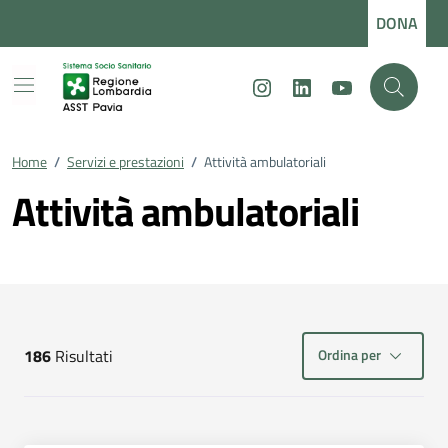
Vai ai contenuti
Vai al footer
DONA
Instagram
LinkedIn
Youtube
Home
/
Servizi e prestazioni
/
Attività ambulatoriali
Attività ambulatoriali
Ordina per
186
Risultati
risultati di ricerca