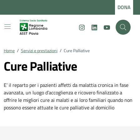
Vai ai contenuti
Vai al footer
DONA
Instagram
LinkedIn
Youtube
Home
/
Servizi e prestazioni
/
Cure Palliative
Cure Palliative
E’ il reparto per i pazienti affetti da malattia cronica in fase
avanzata, un luogo d’accoglienza e ricovero finalizzato a
offrire le migliori cure ai malati e ai loro familiari quando non
possono essere attuate le cure palliative al domicilio