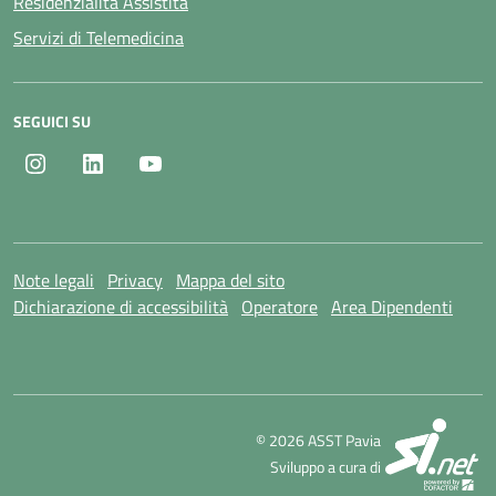
Residenzialità Assistita
Servizi di Telemedicina
SEGUICI SU
Instagram
LinkedIn
Youtube
Note legali
Privacy
Mappa del sito
Dichiarazione di accessibilità
Operatore
Area Dipendenti
SI
© 2026 ASST Pavia
Sviluppo a cura di