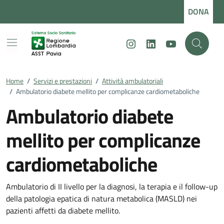
Vai ai contenuti
Vai al footer
DONA
Instagram
LinkedIn
Youtube
Home
/
Servizi e prestazioni
/
Attività ambulatoriali
/
Ambulatorio diabete mellito per complicanze cardiometaboliche
Ambulatorio diabete
mellito per complicanze
cardiometaboliche
Ambulatorio di II livello per la diagnosi, la terapia e il follow-up
della patologia epatica di natura metabolica (MASLD) nei
pazienti affetti da diabete mellito.