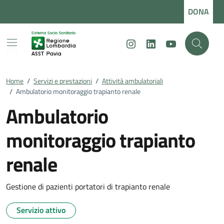
Vai ai contenuti
Vai al footer
DONA
Instagram
LinkedIn
Youtube
Home
/
Servizi e prestazioni
/
Attività ambulatoriali
/
Ambulatorio monitoraggio trapianto renale
Ambulatorio
monitoraggio trapianto
renale
Gestione di pazienti portatori di trapianto renale
Servizio attivo