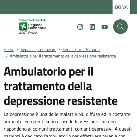
Vai ai contenuti
Vai al footer
DONA
Instagram
LinkedIn
Youtube
Home
/
Servizi e prestazioni
/
Servizi Cure Primarie
/
Ambulatorio per il trattamento della depressione resistente
Ambulatorio per il
trattamento della
depressione resistente
La depressione è una delle malattie più diffuse ed in costante
aumento. Frequenti sono i casi di depressione che non
rispondono ai comuni trattamenti con antidepressivi. A questi
pazienti è dedicato l’ambulatorio per effettuare terapia con