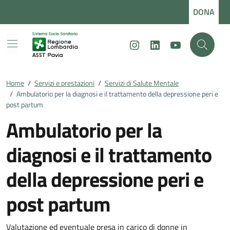
Vai ai contenuti
Vai al footer
DONA
Instagram
LinkedIn
Youtube
Home
/
Servizi e prestazioni
/
Servizi di Salute Mentale
/
Ambulatorio per la diagnosi e il trattamento della depressione peri e
post partum
Ambulatorio per la
diagnosi e il trattamento
della depressione peri e
post partum
Valutazione ed eventuale presa in carico di donne in