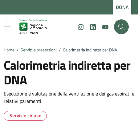
Vai ai contenuti
Vai al footer
DONA
Instagram
LinkedIn
Youtube
Home
/
Servizi e prestazioni
/
Calorimetria indiretta per DNA
Calorimetria indiretta per
DNA
Esecuzione e valutazione della ventilazione e dei gas espirati e
relativi paramenti
Servizio chiuso