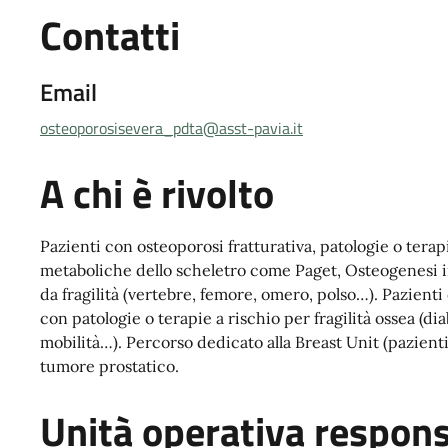
Contatti
Email
osteoporosisevera_pdta@asst-pavia.it
A chi è rivolto
Pazienti con osteoporosi fratturativa, patologie o terap
metaboliche dello scheletro come Paget, Osteogenesi im
da fragilità (vertebre, femore, omero, polso…). Pazient
con patologie o terapie a rischio per fragilità ossea (d
mobilità…). Percorso dedicato alla Breast Unit (pazien
tumore prostatico.
Unità operativa respons