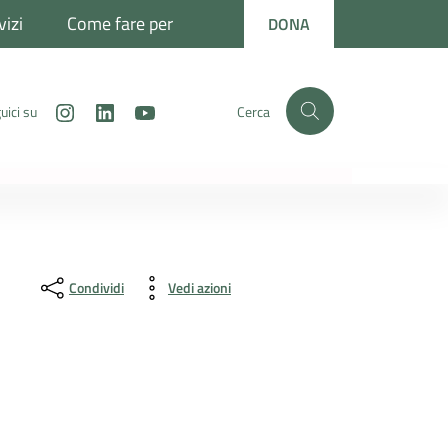
vizi
Come fare per
DONA
Instagram
LinkedIn
Youtube
uici su
Cerca
Condividi
Vedi azioni