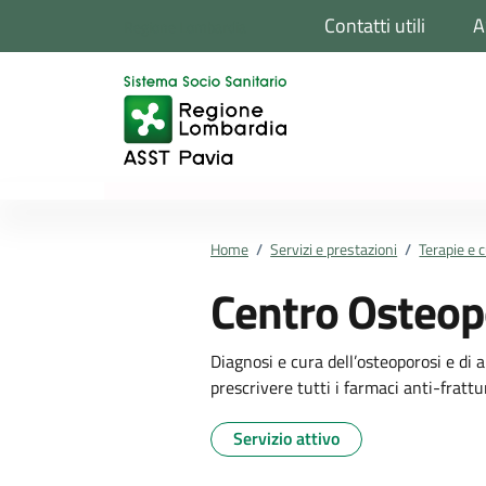
Vai ai contenuti
Vai al footer
Contatti utili
A
Regione Lombardia
Home
/
Servizi e prestazioni
/
Terapie e c
Centro Osteop
Diagnosi e cura dell’osteoporosi e di 
prescrivere tutti i farmaci anti-frattura
Servizio attivo