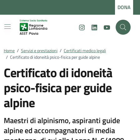
Vai ai contenuti
Vai al footer
DONA
Instagram
LinkedIn
Youtube
Home
/
Servizi e prestazioni
/
Certificati medico legali
/
Certificato di idoneità psico-fisica per guide alpine
Certificato di idoneità
psico-fisica per guide
alpine
Maestri di alpinismo, aspiranti guide
alpine ed accompagnatori di media