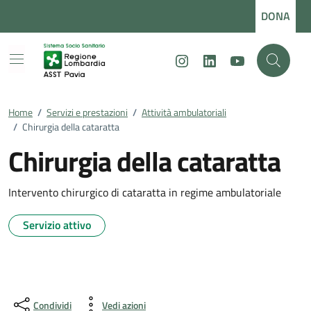
Vai ai contenuti
Vai al footer
DONA
Instagram
LinkedIn
Youtube
Home
/
Servizi e prestazioni
/
Attività ambulatoriali
/
Chirurgia della cataratta
Chirurgia della cataratta
Intervento chirurgico di cataratta in regime ambulatoriale
Servizio attivo
Condividi
Vedi azioni