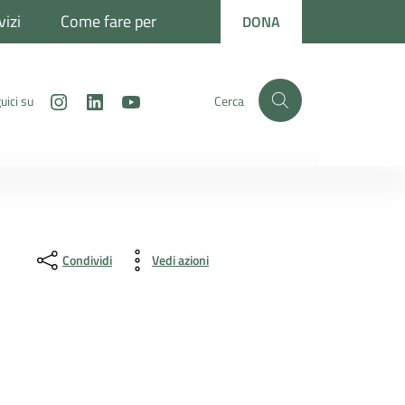
vizi
Come fare per
DONA
Instagram
LinkedIn
Youtube
uici su
Cerca
Condividi
Vedi azioni