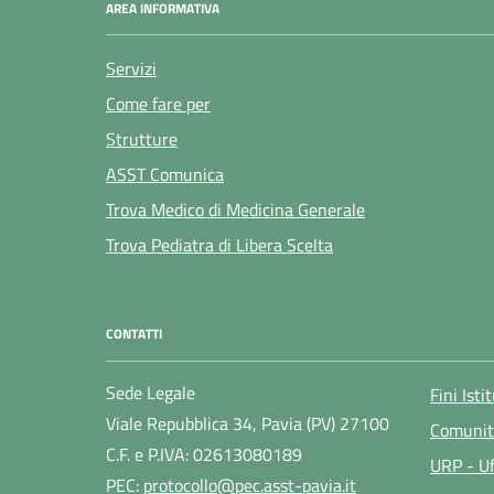
AREA INFORMATIVA
Servizi
Come fare per
Strutture
ASST Comunica
Trova Medico di Medicina Generale
Trova Pediatra di Libera Scelta
CONTATTI
Sede Legale
Fini Isti
Viale Repubblica 34, Pavia (PV) 27100
Comunit
C.F. e P.IVA: 02613080189
URP - Uf
PEC:
protocollo@pec.asst-pavia.it