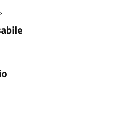
co
abile
io