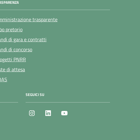
ASPARENZA
ministrazione trasparente
bo pretorio
ndi di gara e contratti
ndi di concorso
ogetti PNRR
ste di attesa
OAS
SEGUICI SU
Instagram
LinkedIn
Youtube