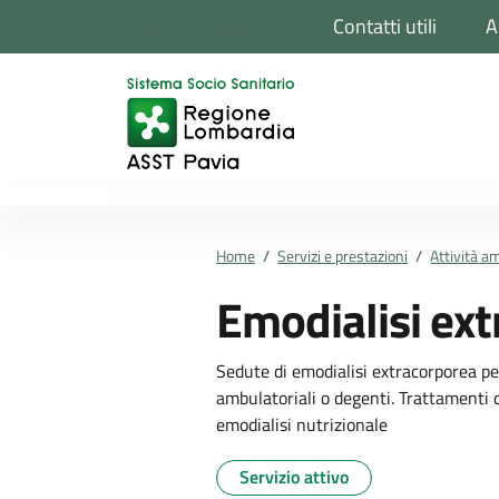
Vai ai contenuti
Vai al footer
Contatti utili
A
Regione Lombardia
Home
/
Servizi e prestazioni
/
Attività am
Emodialisi ex
Sedute di emodialisi extracorporea per
ambulatoriali o degenti. Trattamenti 
emodialisi nutrizionale
Servizio attivo