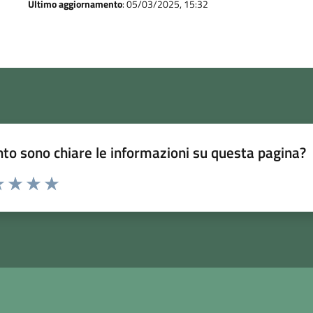
Ultimo aggiornamento
: 05/03/2025, 15:32
to sono chiare le informazioni su questa pagina?
 1 stelle su 5
luta 2 stelle su 5
Valuta 3 stelle su 5
Valuta 4 stelle su 5
Valuta 5 stelle su 5