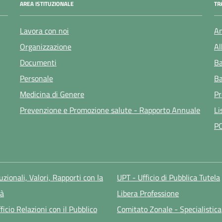
AREA ISTITUZIONALE
TR
Lavora con noi
Am
Organizzazione
Al
Documenti
Ba
Personale
Ba
Medicina di Genere
Pr
Prevenzione e Promozione salute - Rapporto Annuale
Li
P
tuzionali, Valori, Rapporti con la
UPT - Ufficio di Pubblica Tutela
à
Libera Professione
ficio Relazioni con il Pubblico
Comitato Zonale - Specialistica