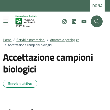
Vai ai contenuti
Vai al footer
DONA
Instagram
LinkedIn
Youtube
Home
/
Servizi e prestazioni
/
Anatomia patologica
/
Accettazione campioni biologici
Accettazione campioni
biologici
Servizio attivo