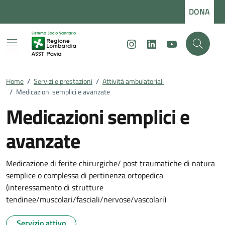
Vai ai contenuti
Vai al footer
DONA
Instagram
LinkedIn
Youtube
Home
/
Servizi e prestazioni
/
Attività ambulatoriali
/
Medicazioni semplici e avanzate
Medicazioni semplici e
avanzate
Medicazione di ferite chirurgiche/ post traumatiche di natura
semplice o complessa di pertinenza ortopedica
(interessamento di strutture
tendinee/muscolari/fasciali/nervose/vascolari)
Servizio attivo