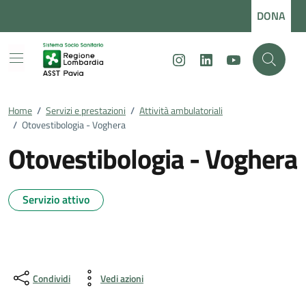
Vai ai contenuti
Vai al footer
DONA
Instagram
LinkedIn
Youtube
Home
/
Servizi e prestazioni
/
Attività ambulatoriali
/
Otovestibologia - Voghera
Otovestibologia - Voghera
Servizio attivo
Condividi
Vedi azioni