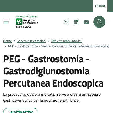
Vai ai contenuti
Vai al footer
DONA
Instagram
LinkedIn
Youtube
Home
/
Servizi e prestazioni
/
Attività ambulatoriali
/
PEG - Gastrostomia - Gastrodigiunostomia Percutanea Endoscopica
PEG - Gastrostomia -
Gastrodigiunostomia
Percutanea Endoscopica
La procedura, qualora indicata, serve a creare un accesso
gastrico/enetrico per la nutrizione artificiale.
Servizio attivo