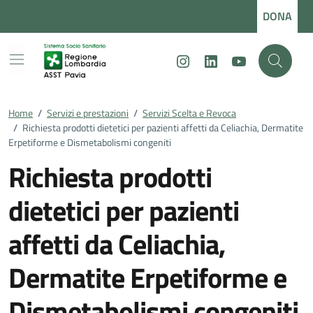
Vai ai contenuti
Vai al footer
DONA
Instagram
LinkedIn
Youtube
Home
/
Servizi e prestazioni
/
Servizi Scelta e Revoca
/
Richiesta prodotti dietetici per pazienti affetti da Celiachia, Dermatite
Erpetiforme e Dismetabolismi congeniti
Richiesta prodotti
dietetici per pazienti
affetti da Celiachia,
Dermatite Erpetiforme e
Dismetabolismi congeniti