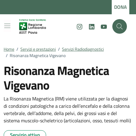
Vai ai contenuti
Vai al footer
DONA
Instagram
LinkedIn
Youtube
Home
/
Servizi e prestazioni
/
Servizi Radiodiagnostici
/
Risonanza Magnetica Vigevano
Risonanza Magnetica
Vigevano
La Risonanza Magnetica (RM) viene utilizzata per la diagnosi
di condizioni patologiche a carico dell’encefalo e della colonna
vertebrale, dell’addome, della pelvi, dei grossi vasi e del
sistema muscolo-scheletrico (articolazioni, osso, tessuti molli)
Servizio attivo