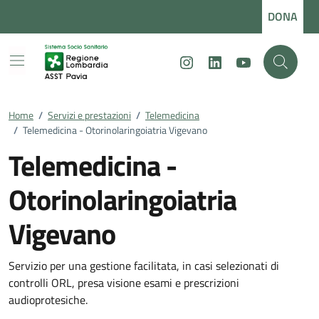
Vai ai contenuti
Vai al footer
DONA
Instagram
LinkedIn
Youtube
Home
/
Servizi e prestazioni
/
Telemedicina
/
Telemedicina - Otorinolaringoiatria Vigevano
Telemedicina -
Otorinolaringoiatria
Vigevano
Servizio per una gestione facilitata, in casi selezionati di
controlli ORL, presa visione esami e prescrizioni
audioprotesiche.