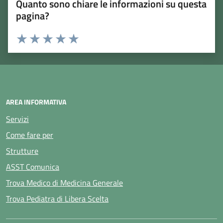
Quanto sono chiare le informazioni su questa
pagina?
Rating:
Valuta 1 stelle su 5
Valuta 2 stelle su 5
Valuta 3 stelle su 5
Valuta 4 stelle su 5
Valuta 5 stelle su 5
AREA INFORMATIVA
Servizi
Come fare per
Strutture
ASST Comunica
Trova Medico di Medicina Generale
Trova Pediatra di Libera Scelta