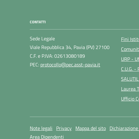
CONTATTI
Sede Legale
Fini Isti
Viale Repubblica 34, Pavia (PV) 27100
Comunit
C.F. e P.IVA: 02613080189
URP - Uf
PEC:
protocollo@pec.asst-pavia.it
C.U.G. -
SALUTIL
Laurea T
Ufficio 
Note legali
Privacy
Mappa del sito
Dichiarazione 
Area Dipendenti