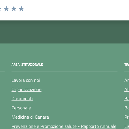
 1 stelle su 5
luta 2 stelle su 5
Valuta 3 stelle su 5
Valuta 4 stelle su 5
Valuta 5 stelle su 5
AREA ISTITUZIONALE
TR
Lavora con noi
Am
Organizzazione
Al
Documenti
Ba
Personale
Ba
Medicina di Genere
Pr
Prevenzione e Promozione salute - Rapporto Annuale
Li