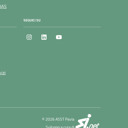
OAS
SEGUICI SU
Instagram
LinkedIn
Youtube
vizi
SI.net Servizi 
© 2026 ASST Pavia
Sviluppo a cura di