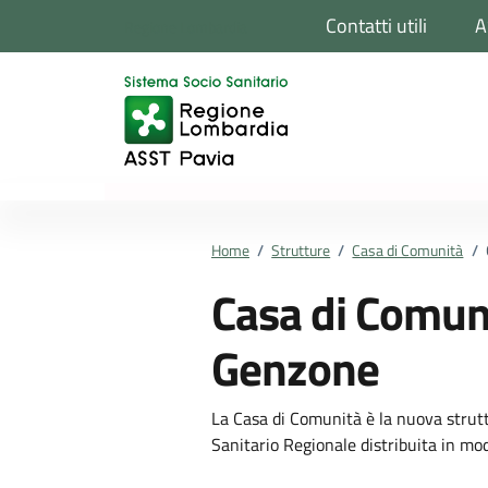
Vai ai contenuti
Vai al footer
Contatti utili
A
Regione Lombardia
Home
/
Strutture
/
Casa di Comunità
/
Casa di Comuni
Genzone
La Casa di Comunità è la nuova strutt
Sanitario Regionale distribuita in mod