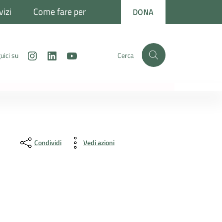
vizi
Come fare per
DONA
Instagram
LinkedIn
Youtube
uici su
Cerca
Condividi
Vedi azioni