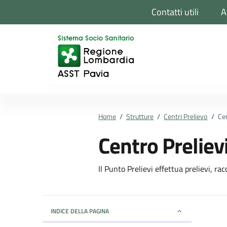
Vai ai contenuti
Vai al footer
Contatti utili
A
Regione Lombardia
Home
/
Strutture
/
Centri Prelievo
/
Cen
Centro Preliev
Il Punto Prelievi effettua prelievi, ra
INDICE DELLA PAGINA