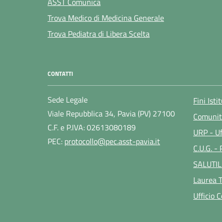
ASST Comunica
Trova Medico di Medicina Generale
Trova Pediatra di Libera Scelta
CONTATTI
Sede Legale
Fini Isti
Viale Repubblica 34, Pavia (PV) 27100
Comunit
C.F. e P.IVA: 02613080189
URP - Uf
PEC:
protocollo@pec.asst-pavia.it
C.U.G. -
SALUTIL
Laurea T
Ufficio 