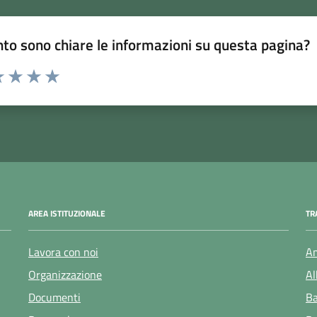
to sono chiare le informazioni su questa pagina?
 1 stelle su 5
luta 2 stelle su 5
Valuta 3 stelle su 5
Valuta 4 stelle su 5
Valuta 5 stelle su 5
AREA ISTITUZIONALE
TR
Lavora con noi
Am
Organizzazione
Al
Documenti
Ba