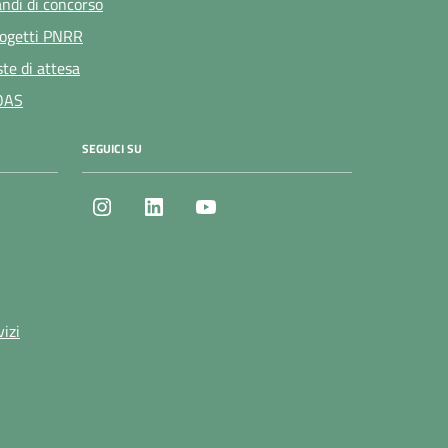
ndi di concorso
ogetti PNRR
ste di attesa
OAS
SEGUICI SU
Instagram
LinkedIn
Youtube
vizi