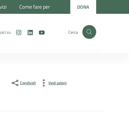
vizi
Come fare per
DONA
Instagram
LinkedIn
Youtube
uici su
Cerca
Condividi
Vedi azioni