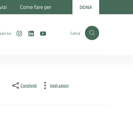
vizi
Come fare per
DONA
Instagram
LinkedIn
Youtube
uici su
Cerca
Condividi
Vedi azioni