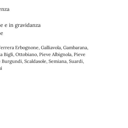
cenza
le e in gravidanza
he
Ferrera Erbognone, Galliavola, Gambarana,
 Bigli, Ottobiano, Pieve Albignola, Pieve
è Burgundi, Scaldasole, Semiana, Suardi,
si