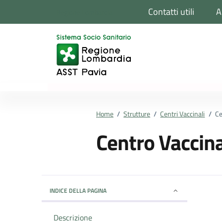
Vai ai contenuti
Vai al footer
Contatti utili
A
Regione Lombardia
Home
/
Strutture
/
Centri Vaccinali
/
Ce
Centro Vaccina
INDICE DELLA PAGINA
Descrizione