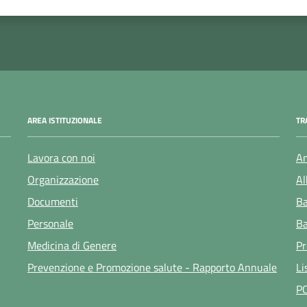
 1 stelle su 5
luta 2 stelle su 5
Valuta 3 stelle su 5
Valuta 4 stelle su 5
Valuta 5 stelle su 5
AREA ISTITUZIONALE
TR
Lavora con noi
Am
Organizzazione
Al
Documenti
Ba
Personale
Ba
Medicina di Genere
Pr
Prevenzione e Promozione salute - Rapporto Annuale
Li
P