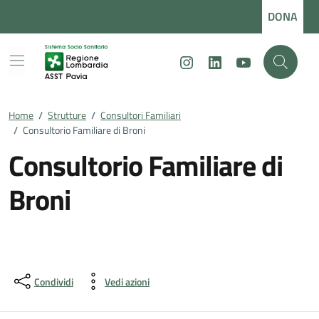
Vai ai contenuti
Vai al footer
DONA
Instagram
LinkedIn
Youtube
Home
/
Strutture
/
Consultori Familiari
/
Consultorio Familiare di Broni
Consultorio Familiare di
Broni
Condividi
Vedi azioni