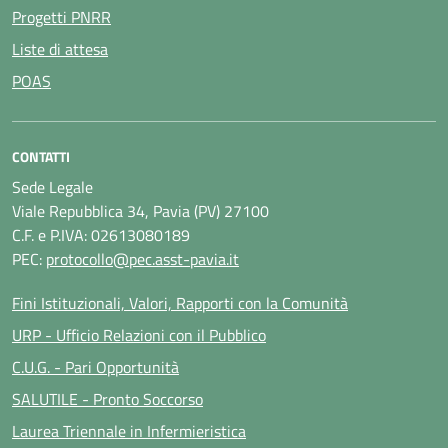
Progetti PNRR
Liste di attesa
POAS
CONTATTI
Sede Legale
Viale Repubblica 34, Pavia (PV) 27100
C.F. e P.IVA: 02613080189
PEC:
protocollo@pec.asst-pavia.it
Fini Istituzionali, Valori, Rapporti con la Comunità
URP - Ufficio Relazioni con il Pubblico
C.U.G. - Pari Opportunità
SALUTILE - Pronto Soccorso
Laurea Triennale in Infermieristica