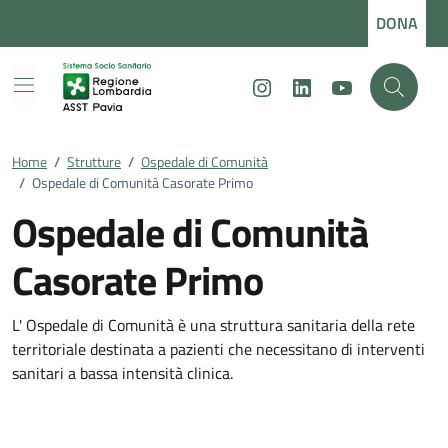
Vai ai contenuti
Vai al footer
DONA
Instagram
LinkedIn
Youtube
Home
/
Strutture
/
Ospedale di Comunità
/
Ospedale di Comunità Casorate Primo
Ospedale di Comunità
Casorate Primo
L' Ospedale di Comunità è una struttura sanitaria della rete
territoriale destinata a pazienti che necessitano di interventi
sanitari a bassa intensità clinica.