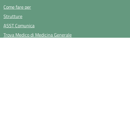
Come fare per
Strutture
ASST Comunica
Trova Medico di Medicina Generale
Trova Pediatra di Libera Scelta
AREA ISTITUZIONALE
Lavora con noi
Organizzazione
Documenti
Personale
Medicina di Genere
Prevenzione e Promozione salute - Rapporto Annuale