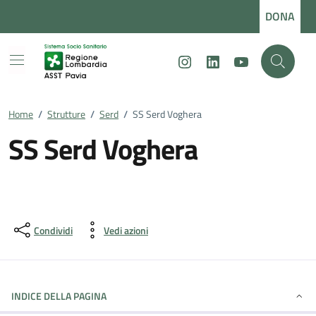
Vai ai contenuti
Vai al footer
DONA
Instagram
LinkedIn
Youtube
Home
/
Strutture
/
Serd
/
SS Serd Voghera
SS Serd Voghera
Condividi
Vedi azioni
INDICE DELLA PAGINA