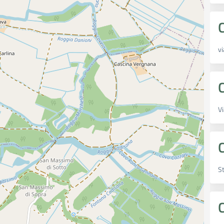
v
C
Vi
St