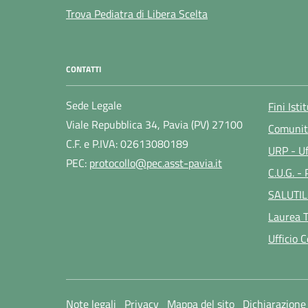
Trova Pediatra di Libera Scelta
CONTATTI
Sede Legale
Fini Isti
Viale Repubblica 34, Pavia (PV) 27100
Comunit
C.F. e P.IVA: 02613080189
URP - Uf
PEC:
protocollo@pec.asst-pavia.it
C.U.G. -
SALUTIL
Laurea T
Ufficio 
Note legali
Privacy
Mappa del sito
Dichiarazione 