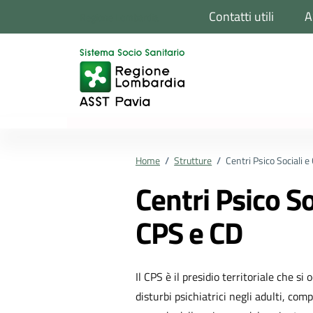
Vai ai contenuti
Vai al footer
Contatti utili
A
Regione Lombardia
Home
/
Strutture
/
Centri Psico Sociali e
Centri Psico So
CPS e CD
Il CPS è il presidio territoriale che si
disturbi psichiatrici negli adulti, co