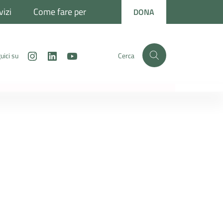
vizi
Come fare per
DONA
Instagram
LinkedIn
Youtube
uici su
Cerca