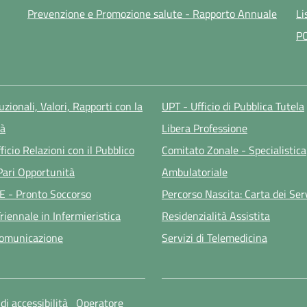
Prevenzione e Promozione salute - Rapporto Annuale
Li
P
tuzionali, Valori, Rapporti con la
UPT - Ufficio di Pubblica Tutela
à
Libera Professione
ficio Relazioni con il Pubblico
Comitato Zonale - Specialistica
 Pari Opportunità
Ambulatoriale
E - Pronto Soccorso
Percorso Nascita: Carta dei Ser
riennale in Infermieristica
Residenzialità Assistita
Comunicazione
Servizi di Telemedicina
di accessibilità
Operatore