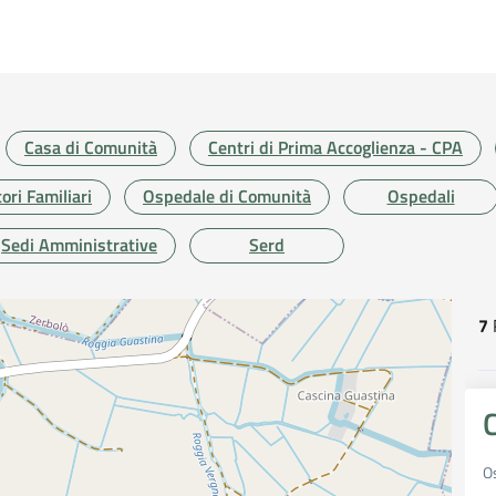
Casa di Comunità
Centri di Prima Accoglienza - CPA
ori Familiari
Ospedale di Comunità
Ospedali
Sedi Amministrative
Serd
7
R
r
Os