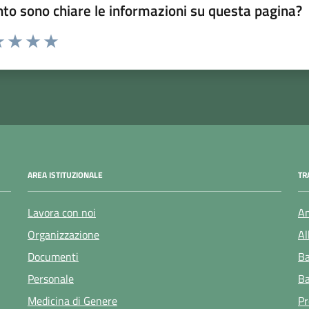
to sono chiare le informazioni su questa pagina?
 1 stelle su 5
luta 2 stelle su 5
Valuta 3 stelle su 5
Valuta 4 stelle su 5
Valuta 5 stelle su 5
AREA ISTITUZIONALE
TR
Lavora con noi
Am
Organizzazione
Al
Documenti
Ba
Personale
Ba
Medicina di Genere
Pr