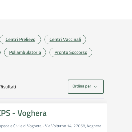
Centri Prelievo
Centri Vaccinali
Poliambulatorio
Pronto Soccorso
Ordina per
isultati
isultati di ricerca
CPS - Voghera
pedale Civile di Voghera - Via Volturno 14, 27058, Voghera