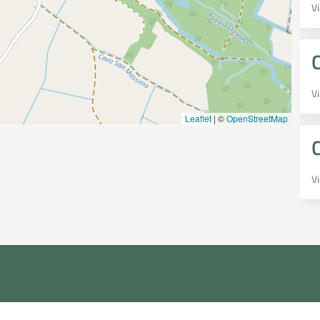
Vi
Vi
Leaflet
|
©
OpenStreetMap
V